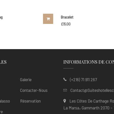
ag
Bracelet
£
15.00
LES
INFORMATIONS DE CO
Galerie
(+216) 71 911 267
Contacter-Nous
Contact@suiteshotellesc
alasso
Réservation
Les Côtes De Carthage R
La Marsa، Gammarth 2070 – 
re