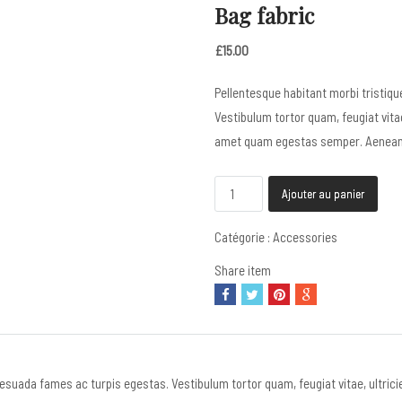
Bag fabric
£
15.00
Pellentesque habitant morbi tristiq
Vestibulum tortor quam, feugiat vitae
amet quam egestas semper. Aenean ult
quantité
Ajouter au panier
de
Bag
Catégorie :
Accessories
fabric
Share item
esuada fames ac turpis egestas. Vestibulum tortor quam, feugiat vitae, ultrici