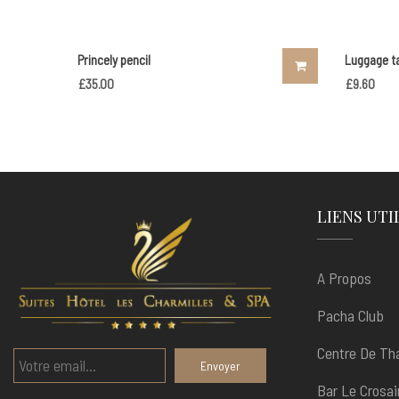
Princely pencil
Luggage t
£
35.00
£
9.60
LIENS UTI
A Propos
Pacha Club
Centre De Th
Bar Le Crosai