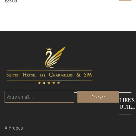
£
35.00
LIENS
UTILE
A Propos