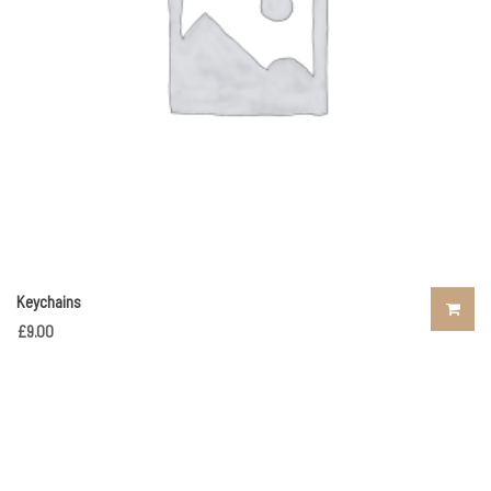
Keychains
£
9.00