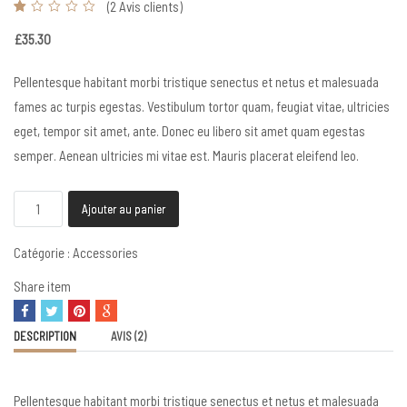
(
2
Avis clients)
1
£
35.30
Pellentesque habitant morbi tristique senectus et netus et malesuada
fames ac turpis egestas. Vestibulum tortor quam, feugiat vitae, ultricies
eget, tempor sit amet, ante. Donec eu libero sit amet quam egestas
semper. Aenean ultricies mi vitae est. Mauris placerat eleifend leo.
quantité
Ajouter au panier
de
Daham
Catégorie :
Accessories
Share item
DESCRIPTION
AVIS (2)
Pellentesque habitant morbi tristique senectus et netus et malesuada